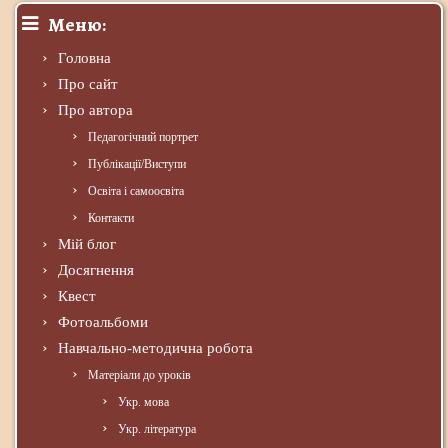
Меню:
Головна
Про сайт
Про автора
Педагогічний портрет
Публікації/Виступи
Освіта і самоосвіта
Контакти
Мій блог
Досягнення
Квест
Фотоальбоми
Навчально-методична робота
Матеріали до уроків
Укр. мова
Укр. література