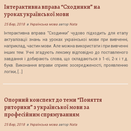
Інтерактивна вправа “Сходинки” на
уроках української мови
25 Бер, 2018
в
Українська мова
автор
Nata
Інтерактивна вправа “Сходинки” чудово підходить для етапу
актуалізації знань на уроках української мови при вивченні,
наприклад, частин мови. Але можна використати і при вивченні
інших тем. Учні згадують лексику відповідно до поставленого
завдання і добирають слова, що складаються з 1-єї, 2-х і т.д.
букв. Виконання вправи сприяє зосередженості, проявленню
логіки, […]
Опорний конспект до теми “Поняття
риторики” з української мови за
професійним спрямуванням
25 Бер, 2018
в
Українська мова
автор
Nata