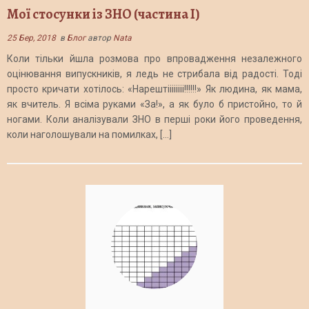
Мої стосунки із ЗНО (частина І)
25 Бер, 2018
в
Блог
автор
Nata
Коли тільки йшла розмова про впровадження незалежного
оцінювання випускників, я ледь не стрибала від радості. Тоді
просто кричати хотілось: «Нарештіііііііі!!!!!!» Як людина, як мама,
як вчитель. Я всіма руками «За!», а як було б пристойно, то й
ногами. Коли аналізували ЗНО в перші роки його проведення,
коли наголошували на помилках, […]