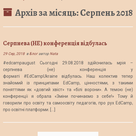
Архів за місяць:
Серпень 2018
Серпнева (НЕ) конференція відбулась
29 Сер, 2018
в
Блог
автор
Nata
#edcampaugust Сьогодні 29.08.2018 здійснилась мрія –
серпнева (не) конференція у
форматі #EdCampUkraine відбулась. Наш колектив тепер
знайомий із принципами EdCamp, цінностями, з такими
поняттями як «довгий хвіст» та «білі ворони». А темою (не)
конференції я обрала «Зміни починаємо з себе!» Тому й
говорили про освіту та самоосвіту педагогів, про рух EdCamp,
про освітні платформи. […]