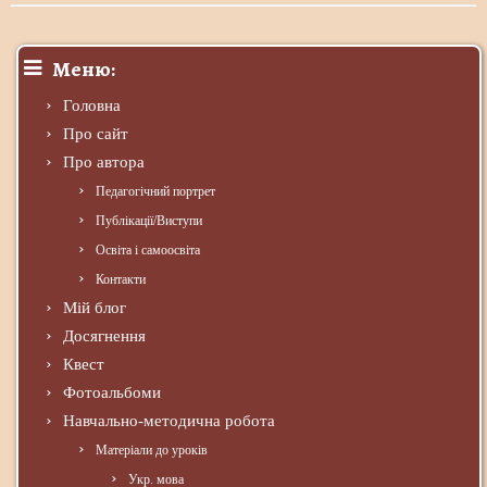
Меню:
Головна
Про сайт
Про автора
Педагогічний портрет
Публікації/Виступи
Освіта і самоосвіта
Контакти
Мій блог
Досягнення
Квест
Фотоальбоми
Навчально-методична робота
Матеріали до уроків
Укр. мова