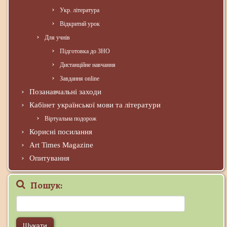
Укр. література
Відкритий урок
Для учнів
Підготовка до ЗНО
Дистанційне навчання
Завдання online
Позанавчальні заходи
Кабінет української мови та літератури
Віртуальна подорож
Корисні посилання
Art Times Magazine
Опитування
Пошук:
Пошук: