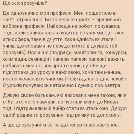
Що ж я зрозуміла?
Це однозначно моя професія. Мені пощастило в
житті страшенно. Бо то велике щастя – правильно
вибрана професія. Найкраще на роботі почуваюсь
тоді, коли залишаюсь в аудиторії з учнями. Це така
атмосфера, таке відчуття, така єдність вчителя і
учнів, що словами не передати (хто відчуває, той
зрозуміє). Все інше (педради, моніторинги, конкурси,
олімпіади, семінари і папери-папери-папери) важить
набагато менше, ніж просто урок, ну хіба ще
підготовка до уроку є важливою, хоча теж менше,
ніж спілкування із учнями. Після вдалого дня, нехай і
8 уроків почуваюсь натхненно і думаю про завтра.
Дякую своїм батькам, які виховали мене такою, як я
є, багато чого навчили, не пустили мене до Києва
тоді і підтримали мій вибір стати вчителькою. Дякую
своїй родині за розуміння, підтримку та допомогу.
А ще дякую учням за те, що тепер знаю наступне: