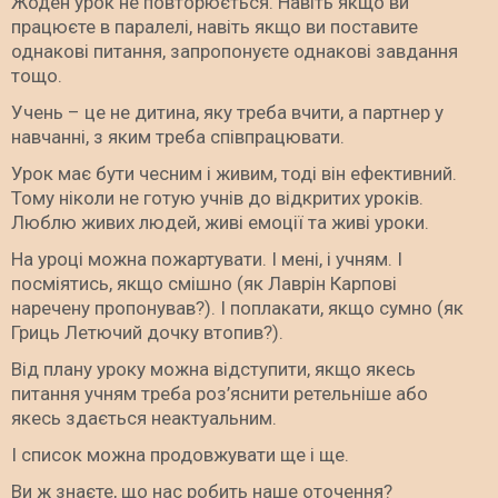
Жоден урок не повторюється. Навіть якщо ви
працюєте в паралелі, навіть якщо ви поставите
однакові питання, запропонуєте однакові завдання
тощо.
Учень – це не дитина, яку треба вчити, а партнер у
навчанні, з яким треба співпрацювати.
Урок має бути чесним і живим, тоді він ефективний.
Тому ніколи не готую учнів до відкритих уроків.
Люблю живих людей, живі емоції та живі уроки.
На уроці можна пожартувати. І мені, і учням. І
посміятись, якщо смішно (як Лаврін Карпові
наречену пропонував?). І поплакати, якщо сумно (як
Гриць Летючий дочку втопив?).
Від плану уроку можна відступити, якщо якесь
питання учням треба роз’яснити ретельніше або
якесь здається неактуальним.
І список можна продовжувати ще і ще.
Ви ж знаєте, що нас робить наше оточення?