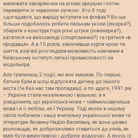
малювати закарлючки на різних аркушах і потім
перевіряти їх червоною ручкою. Хто б тоді
здогадався, що вирішу вступати на філфак?! Бо ще
більше подобалось робити лялькам уколи (лікарка?),
збирати з конструктора різні штуки (інженерка?),
кататися на велосипеді (спортсменка?) та гратися «в
продавця». А в 15 років, закінчивши курси крою та
шиття, взагалі розглядала можливість навчання в
Київському інституті легкої промисловості на
модельєра.
Але трапились 2 події, які все змінили. По-перше,
батьки були в шоці відпускати дитину до іншого
міста (ти без нас там пропадеш), а по-друге, 1991 рік
– Україна стала незалежною і вільною, а я
усвідомила, що українська мова – наймилозвучніша
мова і я її люблю, як і Україну. Тоді якось в іншому
світлі побачила і нашу вчительку української мови та
літератури Яковину Надію Василівну, як вона цікаво
розповідає, як доброзичливо ставиться до учнів, як
вміє бути вимогливою і доброю водночас. А якось із