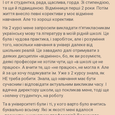
І от я студентка, рада, щаслива, горда. Зі стипендією,
та ще й підвищеною. Відмінниця перші 2 роки. Потім
життя внесло певні корективи у моє відмінне
навчання. Але то хороші корективи.
На 2 курсі мене запросили викладати п’ятикласникам
українську мову та літературу в моїй рідній школі. Це
була і чудова практика, і заробіток, але і розуміння
того, наскільки навчання в універі далеке від
шкільних реалій. Це завадило далі отримувати з
деяких дисциплін «відмінно», бо, як ви розумієте,
деякі професори не хотіли чути, що «в школі це не
працює». А вчити те, що «не працює», не могла я. Але
й за це хочу подякувати їм. Уже з 2 курсу знала, як
НЕ треба робити. Знала, що навчання має бути
сучасним і відповідати актуальним викликам часу. І
вдячна директору школи, що покликав мене, тоді ще
«зелену студентку», на роботу.
Та в університеті були і ті, у кого варто було вчитись
буквально всьому. Які ж якості мені вдалося