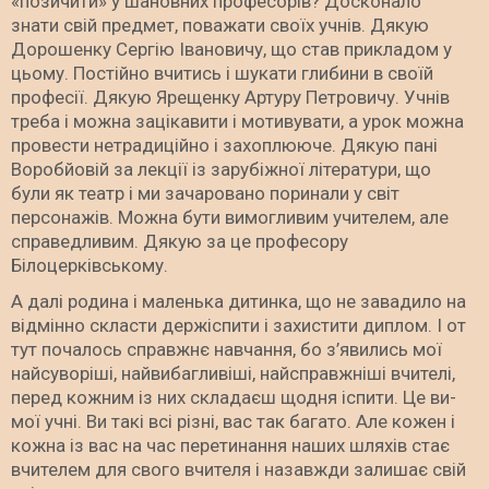
«позичити» у шановних професорів? Досконало
знати свій предмет, поважати своїх учнів. Дякую
Дорошенку Сергію Івановичу, що став прикладом у
цьому. Постійно вчитись і шукати глибини в своїй
професії. Дякую Ярещенку Артуру Петровичу. Учнів
треба і можна зацікавити і мотивувати, а урок можна
провести нетрадиційно і захоплююче. Дякую пані
Воробйовій за лекції із зарубіжної літератури, що
були як театр і ми зачаровано поринали у світ
персонажів. Можна бути вимогливим учителем, але
справедливим. Дякую за це професору
Білоцерківському.
А далі родина і маленька дитинка, що не завадило на
відмінно скласти держіспити і захистити диплом. І от
тут почалось справжнє навчання, бо з’явились мої
найсуворіші, найвибагливіші, найсправжніші вчителі,
перед кожним із них складаєш щодня іспити. Це ви-
мої учні. Ви такі всі різні, вас так багато. Але кожен і
кожна із вас на час перетинання наших шляхів стає
вчителем для свого вчителя і назавжди залишає свій