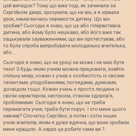
цей випадок? Тому що вже тоді, як зачинила за
Сергійком двері, зрозуміла, що не він, а я зірвала
урок, намагаючись перемогти дитину. Що він
зробив? Сьогодні я знаю, що це або гіперактивна
дитина, або йому було нецікаво, або його вже так
зацькували зауваженнями, що він протестував, або
то була спроба випробувати молоденьку вчительку,
або…
Сьогодні я знаю, що на уроці не може і не має бути
тихо! З будь-яким учнем можна працювати, знайти
спільну мову, кожен з учнів є особистість із своїми
талантами, уподобаннями, поглядами, думками,
досвідом тощо. Кожен учень є просто людина із
своїм характером, настроєм, станом здоров’я,
проблемами. Сьогодні я знаю, що не треба
перемагати учня, треба бути поруч. І хто мене цього
навчив? Спочатку Сергійко, а потім і сотні інших
учнів-вчителів, яким я дуже вдячна, що вони зробили
мене кращою. А зараз це робите саме ви ?.