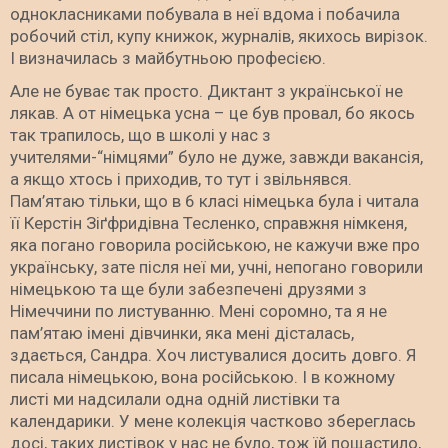
однокласниками побувала в неї вдома і побачила
робочий стіл, купу книжок, журналів, якихось вирізок.
І визначилась з майбутньою професією.
Але не буває так просто. Диктант з української не
лякав. А от німецька усна – це був провал, бо якось
так трапилось, що в школі у нас з
учителями-“німцями” було не дуже, завжди вакансія,
а якщо хтось і приходив, то тут і звільнявся.
Пам’ятаю тільки, що в 6 класі німецька була і читала
її Керстін Зіґфридівна Тесленко, справжня німкеня,
яка погано говорила російською, не кажучи вже про
українську, зате після неї ми, учні, непогано говорили
німецькою та ще були забезпечені друзями з
Німеччини по листуванню. Мені соромно, та я не
пам’ятаю імені дівчинки, яка мені дісталась,
здається, Сандра. Хоч листувалися досить довго. Я
писала німецькою, вона російською. І в кожному
листі ми надсилали одна одній листівки та
календарики. У мене колекція частково збереглась
досі, таких листівок у нас не було, тож їй пощастило,