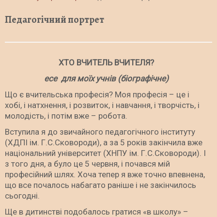
Педагогічний портрет
ХТО ВЧИТЕЛЬ ВЧИТЕЛЯ?
есе для моїх учнів (біографічне)
Що є вчительська професія? Моя професія – це і
хобі, і натхнення, і розвиток, і навчання, і творчість, і
молодість, і потім вже – робота.
Вступила я до звичайного педагогічного інституту
(ХДПІ ім. Г.С.Сковороди), а за 5 років закінчила вже
національний університет (ХНПУ ім. Г.С.Сковороди). І
з того дня, а було це 5 червня, і почався мій
професійний шлях. Хоча тепер я вже точно впевнена,
що все почалось набагато раніше і не закінчилось
сьогодні.
Ще в дитинстві подобалось гратися «в школу» –