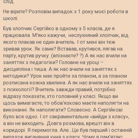
слід.
Не вірите? Розповім випадок з 1 року моєї роботи в
школі.
Був хлопчик Сергійко в одному з 5 класів, де я
працювала. М’яко кажучи, неслухняний хлопчик, від
якого плакав не один вчитель. І от мені він теж
зривав урок. Як саме? Вставав, крутився, лягав на
парту, крутив ручку. (впізнаєте? ?) А як нас вчили на
заняттях з педагогіки? Головне на уроці –
дисципліна і тиша. А як нас вчили на заняттях з
методики? Урок має пройти за планом, а за планом
розписана кожна хвилина. А як нас вчили на заняттях
з психології? Вчитель завжди правий, потрібно
відразу показати, хто головний у класі. Якщо ви
щось вимагаєте, то обов’язково маєте наполягти на
виконанні. Як наполягати? Словесно. А Сергійкові
було все одно. І от сакраментальне «вийди з класу»,
а він не виходить. Довга розмова, врешті він в
коридорі. Я перемогла. Але…Це був перший і останній
випадок виганяння учня з класу. Чому я пам’ятаю