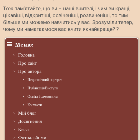
Тож пам’ятайте, що ви – наші вчителі, і чим ви кращі,
цікавіші, відкритіші, освіченіші, розвиненіші, то тим
більше ми можемо навчитись у вас. Зрозуміли тепер,
чому ми намагаємося вас вчити якнайкраще? ?
Меню:
Головна
Про сайт
Про автора
Педагогічний портрет
Публікації/Виступи
Освіта і самоосвіта
Контакти
Мій блог
Досягнення
Квест
Фотоальбоми