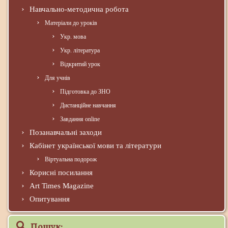
Навчально-методична робота
Матеріали до уроків
Укр. мова
Укр. література
Відкритий урок
Для учнів
Підготовка до ЗНО
Дистанційне навчання
Завдання online
Позанавчальні заходи
Кабінет української мови та літератури
Віртуальна подорож
Корисні посилання
Art Times Magazine
Опитування
Пошук: