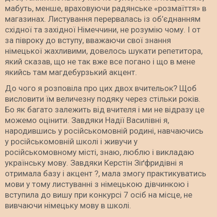
мабуть, менше, враховуючи радянське «розмаїття» в
магазинах. Листування перервалась із об’єднанням
східної та західної Німеччини, не розумію чому. І от
за півроку до вступу, вважаючи свої знання
німецької жахливими, довелось шукати репетитора,
який сказав, що не так вже все погано і що в мене
якийсь там магдебурзький акцент.
До чого я розповіла про цих двох вчительок? Щоб
висловити їм величезну подяку через стільки років.
Бо як багато залежить від вчителя і ми не відразу це
можемо оцінити. Завдяки Надії Василівні я,
народившись у російськомовній родині, навчаючись
у російськомовній школі і живучи у
російськомовному місті, знаю, люблю і викладаю
українську мову. Завдяки Керстін Зіґфридівні я
отримала базу і акцент ?, мала змогу практикуватись
мови у тому листуванні з німецькою дівчинкою і
вступила до вишу при конкурсі 7 осіб на місце, не
вивчаючи німецьку мову в школі.