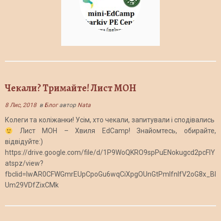
Чекали? Тримайте! Лист МОН
8 Лис, 2018
в
Блог
автор
Nata
Колеги та коліжанки! Усім, хто чекали, запитували і сподівались
Лист МОН – Хвиля EdCamp! Знайомтесь, обирайте,
відвідуйте:)
https://drive.google.com/file/d/1P9WoQKRO9spPuENokugcd2pcFIY
atspz/view?
fbclid=IwAR0CFWGmrEUpCpoGu6wqCiXpgOUnGtPmlfnlfV2oG8x_Bl
Um29VDfZixCMk