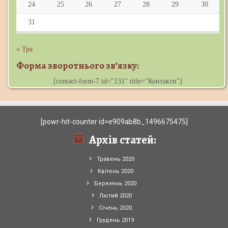
24
25
26
27
28
29
30
31
« Тра
Форма зворотнього зв’язку:
[contact-form-7 id="131" title="Контакти"]
[powr-hit-counter id=e909ab8b_1496675475]
Архів статей:
Травень 2020
Квітень 2020
Березень 2020
Лютий 2020
Січень 2020
Грудень 2019