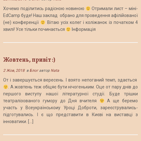
Хочемо поділитись радісною новиною
Отримали лист – міні-
EdCamp буде! Наш заклад обрано для проведення афілійованої
(не) конференції
Вітаю усіх колег і коліжанок із початком 4
хвилі! Усе тільки починається
Інформація
Жовтень, привіт :)
2 Жов, 2018
в
Блог
автор
Nata
От і завершується вересень. І взято непоганий темп, здається
. А жовтень теж обіцяє бути нічогеньким. Оце от пару днів до
першого виступу нашої літературної студії. Буде трішки
театралізованого гумору до Дня вчителя
А ще беремо
участь у Всеукраїнськоиу Уроці Доброти, зареєструвались-
підготувались. І є що представити в Києві на виставці з
інноватики. […]