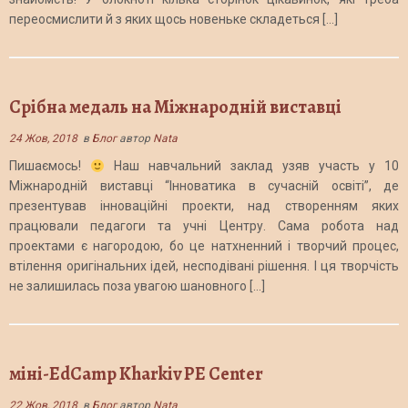
переосмислити й з яких щось новеньке складеться […]
Срібна медаль на Міжнародній виставці
24 Жов, 2018
в
Блог
автор
Nata
Пишаємось!
Наш навчальний заклад узяв участь у 10
Міжнародній виставці “Інноватика в сучасній освіті”, де
презентував інноваційні проекти, над створенням яких
працювали педагоги та учні Центру. Сама робота над
проектами є нагородою, бо це натхненний і творчий процес,
втілення оригінальних ідей, несподівані рішення. І ця творчість
не залишилась поза увагою шановного […]
міні-EdCamp Kharkiv PE Center
22 Жов, 2018
в
Блог
автор
Nata