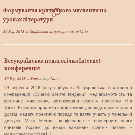
Формування критичного мислення на
1
уроках літератури
30 Вер, 2018
в
Українська література
автор
Nata
Всеукраїнська педагогічна Internet-
конференція
30 Вер, 2018
в
Блог
автор
Nata
29 вересня 2018 року відбулась Всеукраїнська педагогічна
конференція «Сучасні освітні тенденції: медіаграмотність та
критичне мислення», організована освітнім проектом «На
Урок». Експерти-практики представили доповіді, презентували
досвід, надали практичні поради та взяли участь у панельній
дискусії. Мета Internet -конференції – привернути увагу
вчителів України до вкрай важливих освітніх питань –
медіаграмотності та […]