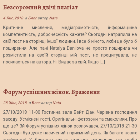
Безсоромний двічі плагіат
4 Лис, 2018
в
Блог
автор
Nata
Критичне мислення, медіаграмотність, інформаційна
компетентність, доброчесність кажете? Сьогодні натрапила на
свій пост на сторінці іншої людини. І все б нічого, якби це було б
поширення. Але пані Natalya Danilova не просто поширила чи
розмістила на своїй сторінці мій пост, не процитувала, не
посилається на автора. Ні. Видає за свій. Якщо […]
Форум успішних жінок. Враження
28 Жов, 2018
в
Блог
автор
Nata
27/10/2018 11-00 Гостинна зала Бейт Дан. Чарівна господиня
заходу. Усміхнені гості. Оригінальні фотозони та смаколики. Про
що це? 3й Форум успішних жінок розпочався. 27/10/2018 21-30
Сьогодні був дуже насичений і приємний день. Як багато нових
знайомств! У блокноті кілька сторінок цікавинок, які треба