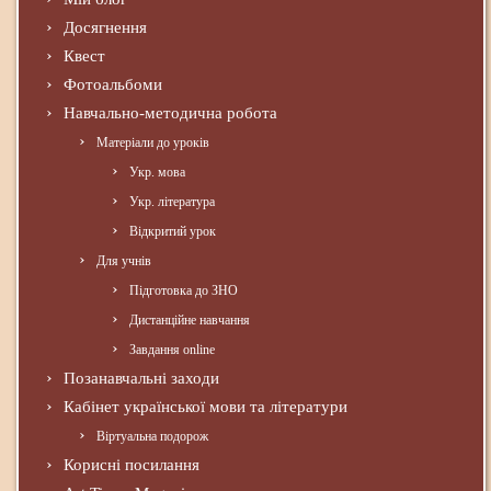
Досягнення
Квест
Фотоальбоми
Навчально-методична робота
Матеріали до уроків
Укр. мова
Укр. література
Відкритий урок
Для учнів
Підготовка до ЗНО
Дистанційне навчання
Завдання online
Позанавчальні заходи
Кабінет української мови та літератури
Віртуальна подорож
Корисні посилання