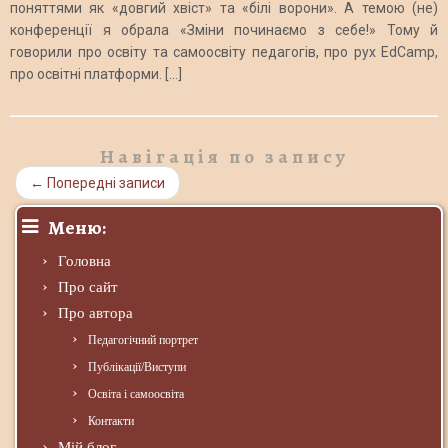
поняттями як «довгий хвіст» та «білі ворони». А темою (не)
конференції я обрала «Зміни починаємо з себе!» Тому й
говорили про освіту та самоосвіту педагогів, про рух EdCamp,
про освітні платформи. […]
Навігація по запису
←
Попередні записи
Меню:
Головна
Про сайт
Про автора
Педагогічний портрет
Публікації/Виступи
Освіта і самоосвіта
Контакти
Мій блог