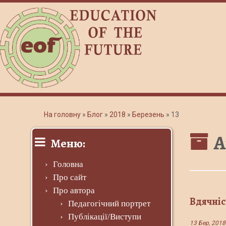
На головну
»
Блог
»
2018
»
Березень
»
13
А
Меню:
Головна
Про сайт
Про автора
Вдячніс
Педагогічний портрет
Публікації/Виступи
13 Бер, 2018