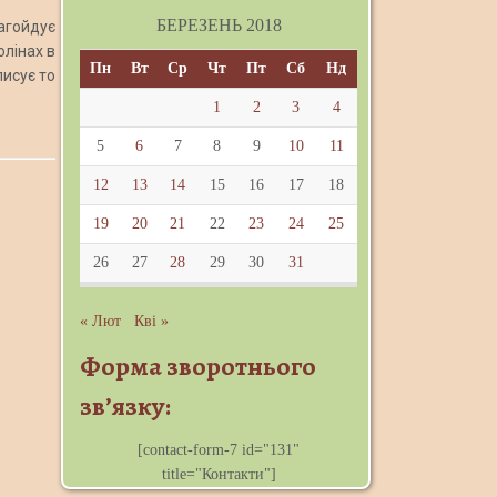
БЕРЕЗЕНЬ 2018
агойдує
олінах в
Пн
Вт
Ср
Чт
Пт
Сб
Нд
писує то
1
2
3
4
5
6
7
8
9
10
11
12
13
14
15
16
17
18
19
20
21
22
23
24
25
26
27
28
29
30
31
« Лют
Кві »
Форма зворотнього
зв’язку:
[contact-form-7 id="131"
title="Контакти"]