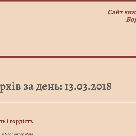
Сайт вик
Бо
рхів за день:
13.03.2018
ть і гордість
в
Блог
автор
Nata