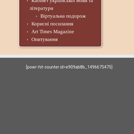
Кабінет української мови та
літератури
Віртуальна подорож
Корисні посилання
Art Times Magazine
Опитування
[powr-hit-counter id=e909ab8b_1496675475]