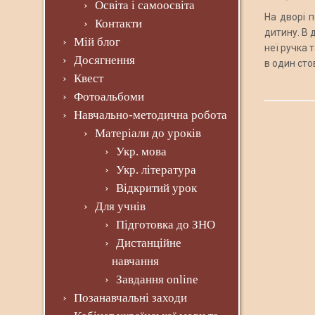
Освіта і самоосвіта
На дворі 
Контакти
дитину. В 
Мій блог
неї ручка 
Досягнення
в один стов
Квест
Фотоальбоми
Навчально-методична робота
Матеріали до уроків
Укр. мова
Укр. література
Відкритий урок
Для учнів
Підготовка до ЗНО
Дистанційне
навчання
Завдання online
Позанавчальні заходи