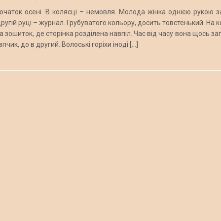
початок осені. В колясці – немовля. Молода жінка однією рукою з
другій руці – журнал. Грубуватого кольору, досить товстенький. На к
та зошиток, де сторінка розділена навпіл. Час від часу вона щось за
пчик, до в другий. Волоські горіхи іноді […]