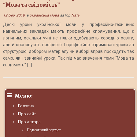
“Мова та свідомість”
12 Бер, 2018
в
Українська мова
автор
Nata
Деякі уроки української мови у професійно-технічних
навчальних закладах мають професійне спрямування, що є
логічним, оскільки учні не тільки здобувають середню освіту,
але й опановують професію. І професійно спрямовані уроки за
структурою, добором матеріалу чи виборі вправ проходять так
само, як і звичайні уроки. Так під час вивчення теми “Мова та
свідомість” […]
Меню:
Головна
Про сайт
Про автора
Педагогічний портрет