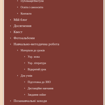
Публікації/Виступи
Освіта і самоосвіта
Контакти
Мій блог
Досягнення
Квест
Фотоальбоми
Навчально-методична робота
Матеріали до уроків
Укр. мова
Укр. література
Відкритий урок
Для учнів
Підготовка до ЗНО
Дистанційне навчання
Завдання online
Позанавчальні заходи