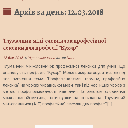
Архів за день:
12.03.2018
Тлумачний міні-словничок професійної
лексики для професії “Кухар”
12 Бер, 2018
в
Українська мова
автор
Nata
Тлумачний міні-словничок професійної лексики для учнів, що
опановують професію “Кухар”. Може використовуватись як під
час вивчення теми “Професіоналізми, терміни, професійна
лексика” на уроках української мови, так і під час інших уроків з
метою профспрямованості навчання. Із змістом словничка
можна ознайомитись, натиснувши на посилання: Тлумачний
міні-словничок (А-Е) професійної лексики для професії […]