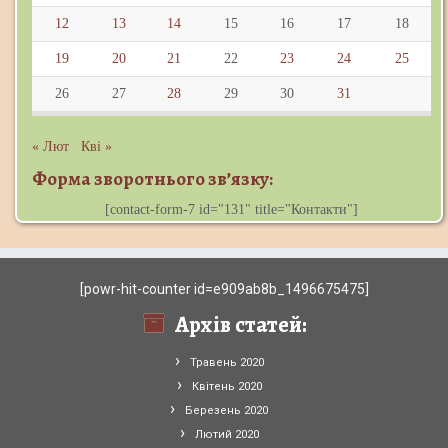
12
13
14
15
16
17
18
19
20
21
22
23
24
25
26
27
28
29
30
31
« Лют
Кві »
Форма зворотнього зв’язку:
[contact-form-7 id="131" title="Контакти"]
[powr-hit-counter id=e909ab8b_1496675475]
Архів статей:
Травень 2020
Квітень 2020
Березень 2020
Лютий 2020