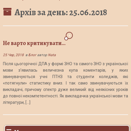
Архів за день:
25.06.2018
2
Не варто критикувати…
25 Чер, 2018
в
Блог
автор
Nata
Після цьогорічної ДПА у формі ЗНО та самого ЗНО з української
мови з’явилась величезна купа коментарів, у яких
звинувачуються учні ПТНЗ та студенти коледжів, які
«потягнули» статистику вниз. І так само звинувачуються їх
викладачі, причому спектр дуже великий: від неякісних уроків
до повної некомпетентності. Як викладачка української мови та
літератури, […]