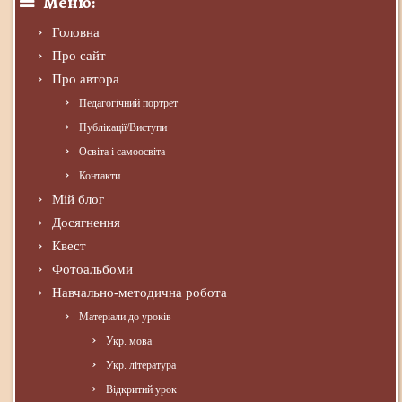
Меню:
Головна
Про сайт
Про автора
Педагогічний портрет
Публікації/Виступи
Освіта і самоосвіта
Контакти
Мій блог
Досягнення
Квест
Фотоальбоми
Навчально-методична робота
Матеріали до уроків
Укр. мова
Укр. література
Відкритий урок