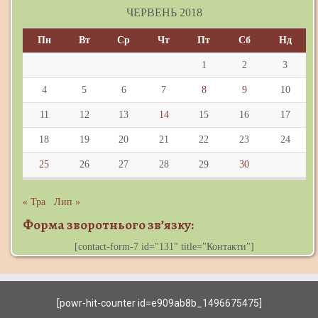
ЧЕРВЕНЬ 2018
Пн
Вт
Ср
Чт
Пт
Сб
Нд
1
2
3
4
5
6
7
8
9
10
11
12
13
14
15
16
17
18
19
20
21
22
23
24
25
26
27
28
29
30
« Тра
Лип »
Форма зворотнього зв’язку:
[contact-form-7 id="131" title="Контакти"]
[powr-hit-counter id=e909ab8b_1496675475]