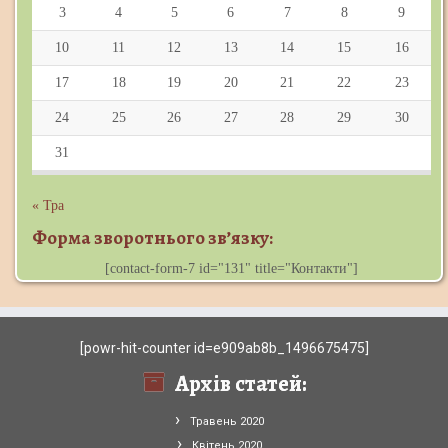
3
4
5
6
7
8
9
10
11
12
13
14
15
16
17
18
19
20
21
22
23
24
25
26
27
28
29
30
31
« Тра
Форма зворотнього зв’язку:
[contact-form-7 id="131" title="Контакти"]
[powr-hit-counter id=e909ab8b_1496675475]
Архів статей:
Травень 2020
Квітень 2020