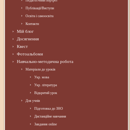
Педагогічний портрет
Публікації/Виступи
Освіта і самоосвіта
Контакти
Мій блог
Досягнення
Квест
Фотоальбоми
Навчально-методична робота
Матеріали до уроків
Укр. мова
Укр. література
Відкритий урок
Для учнів
Підготовка до ЗНО
Дистанційне навчання
Завдання online