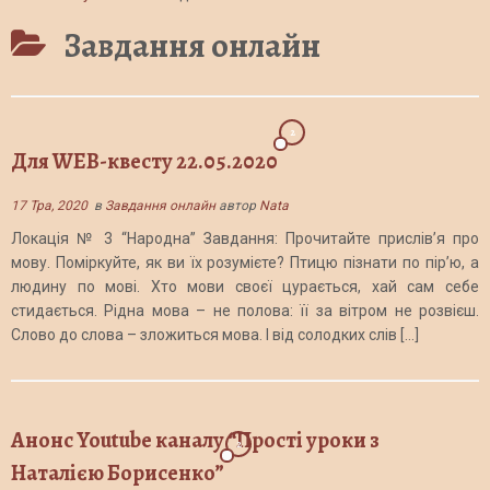
Завдання онлайн
2
Для WEB-квесту 22.05.2020
17 Тра, 2020
в
Завдання онлайн
автор
Nata
Локація № 3 “Народна” Завдання: Прочитайте прислів’я про
мову. Поміркуйте, як ви їх розумієте? Птицю пізнати по пір’ю, а
людину по мові. Хто мови своєї цурається, хай сам себе
стидається. Рідна мова – не полова: її за вітром не розвієш.
Слово до слова – зложиться мова. І від солодких слів […]
Анонс Youtube каналу “Прості уроки з
2
Наталією Борисенко”