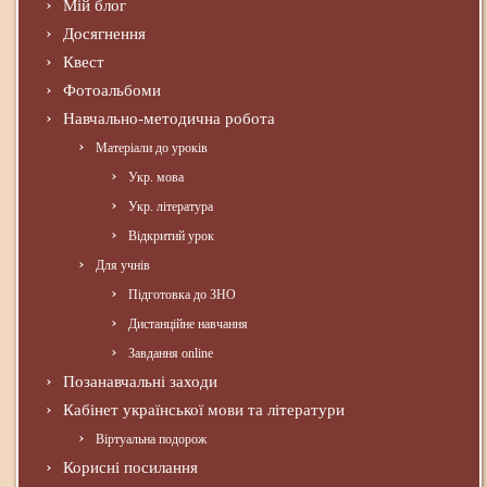
Мій блог
Досягнення
Квест
Фотоальбоми
Навчально-методична робота
Матеріали до уроків
Укр. мова
Укр. література
Відкритий урок
Для учнів
Підготовка до ЗНО
Дистанційне навчання
Завдання online
Позанавчальні заходи
Кабінет української мови та літератури
Віртуальна подорож
Корисні посилання