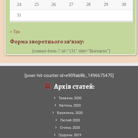
24
25
26
27
28
29
30
31
« Тра
Форма зворотнього зв’язку:
[contact-form-7 id="131" title="Контакти"]
[powr-hit-counter id=e909ab8b_1496675475]
Архів статей:
Травень 2020
Квітень 2020
Березень 2020
Лютий 2020
Січень 2020
Грудень 2019