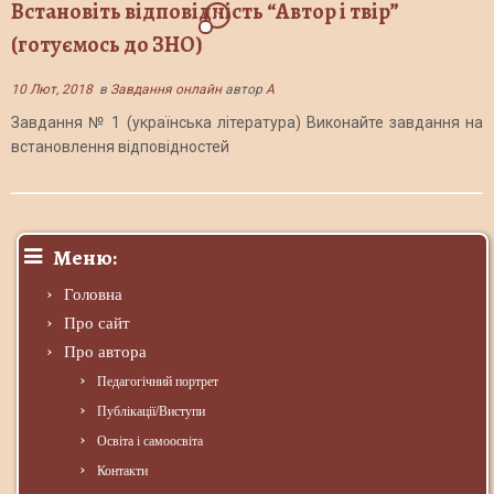
Встановіть відповідність “Автор і твір”
1
(готуємось до ЗНО)
10 Лют, 2018
в
Завдання онлайн
автор
A
Завдання № 1 (українська література) Виконайте завдання на
встановлення відповідностей
Меню:
Головна
Про сайт
Про автора
Педагогічний портрет
Публікації/Виступи
Освіта і самоосвіта
Контакти