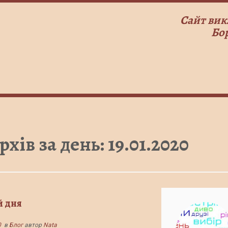
Сайт вик
Бо
рхів за день:
19.01.2020
й дня
0
в
Блог
автор
Nata