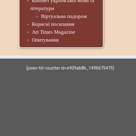
Кабінет української мови та
літератури
Віртуальна подорож
Корисні посилання
Art Times Magazine
Опитування
[powr-hit-counter id=e909ab8b_1496675475]