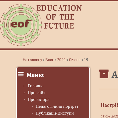
На головну
»
Блог
»
2020
»
Січень
»
19
А
Меню:
Головна
Про сайт
Про автора
Настрі
Педагогічний портрет
Публікації/Виступи
19 Січ, 202