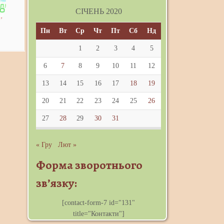
СІЧЕНЬ 2020
Пн
Вт
Ср
Чт
Пт
Сб
Нд
1
2
3
4
5
6
7
8
9
10
11
12
13
14
15
16
17
18
19
20
21
22
23
24
25
26
27
28
29
30
31
« Гру
Лют »
Форма зворотнього
зв’язку:
[contact-form-7 id="131"
title="Контакти"]